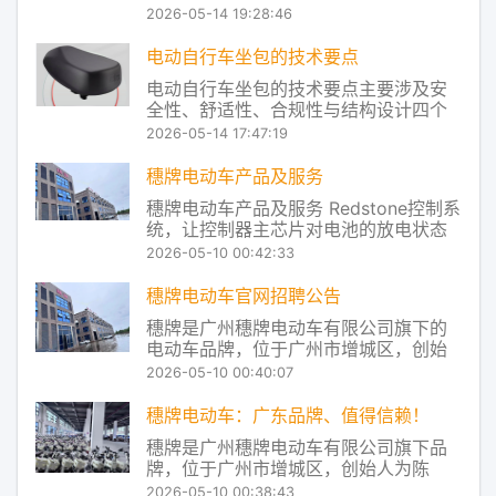
《电动自行车安全技术规范》并未将转
2026-05-14 19:28:46
向灯列为强制安装项目，这主要是为了
给予生产厂家更大的灵活空间并控制成
电动自行车坐包的技术要点
本。以下将详细说明新标准对灯光系统
电动自行车坐包的技术要点主要涉及‌安
的具体要求，解释转向灯非强制的原
全性、舒适性、合规性与结构设计‌四个
因，并给出相关加装建
方面。结合当前（2026年5月）最新公
2026-05-14 17:47:19
开资料，整理如下： ‌一、安全与合规性
技术要点‌ ‌符合国标限值‌： 后座或坐包安
穗牌电动车产品及服务
装后不得影响车辆的‌稳定性、制动性能
穗牌电动车产品及服务 Redstone控制系
及转向灵活性‌‌‌ 。 ‌总
统，让控制器主芯片对电池的放电状态
进行实时监控，从而把电池放电和电机
2026-05-10 00:42:33
对电流的使用率进行了实时匹配，让电
机在行驶中能得到合理的扭矩和动力。
穗牌电动车官网招聘公告
实际上是将电池、电机、控制器三者在
穗牌是广州穗牌电动车有限公司旗下的
工作过程中进行实时的调控。 电动车
电动车品牌，位于广州市增城区，创始
MTH互
人为陈洁，其于2009年任飞肯摩托副总
2026-05-10 00:40:07
经理，2020年获得专利授权，品牌主要
经营电动自行车、电动摩托车等产品，
穗牌电动车：广东品牌、值得信赖！
并响应国家工业互联网发展战略，开发
穗牌是广州穗牌电动车有限公司旗下品
了Redstone控制系统、MTH互联管家等
牌，位于广州市增城区，创始人为陈
洁，其于2009年任飞肯摩托副总经理，
2026-05-10 00:38:43