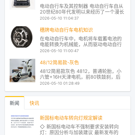
还使用了配组机，根据新电池的开路电
电动自行车及其控制器 电动自行车自从
压、放电电压以及放电容量，选取数值
20世纪80年代发明以来经历了一个漫长
相近的
的发展过程在20世纪90年代北京的道路
2026-05-10 11:04:37
上曾经出现过电动自行车但由于很多技
术并没有过关以及交通管理上的一些问
穗牌电动自行车电机知识
题逐渐在马路上消失了。当时主要的问
在电动自行车中，电机将车载蓄电池的
题是电源没过关那时的电动自行车使用
电能转换为机械能，从而驱动电动自行
的电源是
车的轮毂部件，以达到电动前行的目
2026-05-10 11:00:47
的。这里所说电机指电机总成，既包括
电机也包括其减速机构等。电机是电动
48/12简易款-灰色
自行车的关键部件，由于电动自行车所
4812简易款灰色 4812，普通轮胎，小
带的能源有限，为了能够做全天候的交
六管+16H天津电机，前80铁鼓刹，后
通工具，更应具有能耐
110大鼓，有底铁蓝，无靠背 穗牌电动车
2026-05-10 01:28:49
产品及服务 Redstone控制系统，让控制
器主芯片对电池的放电状态进行实时监
控，从而把电池放电和电机对电流的使
新闻
快讯
用率进行了实时匹配，让电
新国标电动车转向灯规定解读
◇ 新国标电动车不强制要求安装转向
灯：原因分析与加装建议 最新发布的