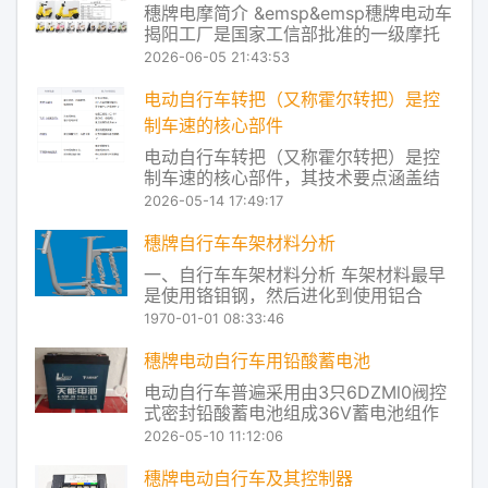
穗牌电摩简介 &emsp&emsp穗牌电动车
造与销售的现代化高科技企业，公司旗
揭阳工厂是国家工信部批准的一级摩托
下穗牌品
车公告目录生产企业，同时也是通过国
2026-06-05 21:43:53
家认监委强制性产品认证（CCC）的摩
托车及电动自行车生产企业。作为国内
电动自行车转把（又称霍尔转把）是控
专业从事电动摩托车、电动自行车系列
制车速的核心部件
产品研发、制造与销售的现代化高科技
电动自行车转把（又称霍尔转把）是控
企业，
制车速的核心部件，其技术要点涵盖结
构原理、信号输出、安全机制及常见故
2026-05-14 17:49:17
障处理等方面。以下是基于权威公开资
料整理的关键技术要点： ‌一、基本结构
穗牌自行车车架材料分析
与工作原理‌ ‌核心组件‌： ‌磁钢‌：随转把转
一、自行车车架材料分析 车架材料最早
动改变磁场位置。 ‌霍尔元件‌：检
是使用铬钼钢，然后进化到使用铝合
金，再然后是复合材料的使用如碳纤
1970-01-01 08:33:46
维。厂商不断的在研发新材料配方，提
升管件和结构设计能力，并创新加工技
穗牌电动自行车用铅酸蓄电池
术。为的就是让车架更轻、更强、更舒
电动自行车普遍采用由3只6DZMl0阀控
适和美观。目前，制造自行车车架的材
式密封铅酸蓄电池组成36V蓄电池组作
料主要有以下几种：钢
为动力源。实车使用结果表明：3只电池
2026-05-10 11:12:06
中总有1只过早失效，而不是同时失效。
在严格控制工艺过程的同时，许多厂家
穗牌电动自行车及其控制器