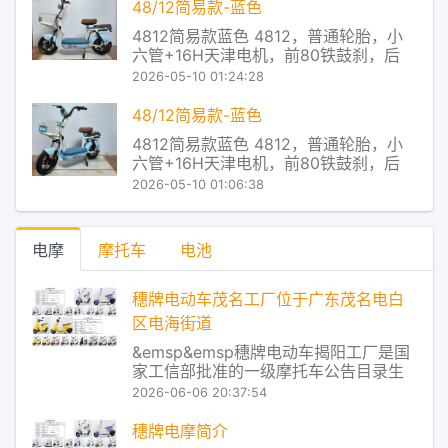
器主芯片对电池的放电状态进行实时监
48/12简易款-蓝色
控，从而把电池放电和电机对电流的使
4812简易款蓝色 4812，普通轮胎，小
用率进行了实时匹配，让电
六管+16H天津电机，前80铁鼓刹，后
110大鼓，有底铁蓝，无靠背 穗牌电动车
2026-05-10 01:24:28
产品及服务 Redstone控制系统，让控制
器主芯片对电池的放电状态进行实时监
48/12简易款-蓝色
控，从而把电池放电和电机对电流的使
4812简易款蓝色 4812，普通轮胎，小
用率进行了实时匹配，让电
六管+16H天津电机，前80铁鼓刹，后
110大鼓，有底铁蓝，无靠背 穗牌电动车
2026-05-10 01:06:38
产品及服务 Redstone控制系统，让控制
器主芯片对电池的放电状态进行实时监
控，从而把电池放电和电机对电流的使
电摩
摩托车
电池
用率进行了实时匹配，让电
穗牌电动车茂名工厂位于广东茂名电白
区电海街道
&emsp&emsp穗牌电动车揭阳工厂是国
家工信部批准的一级摩托车公告目录生
产企业，同时也是通过国家认监委强制
2026-06-06 20:37:54
性产品认证（CCC）的摩托车及电动自
行车生产企业。作为国内专业从事电动
穗牌电摩简介
摩托车、电动自行车系列产品研发、制