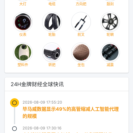
大灯
电缆
方向把
鼓刹
仪表
轮胎
前叉
轮辋
塑料件
转把
坐包
减震
24H金牌财经全球快讯
2026-08-09 17:55:20
毕马威数据显示49%的高管缩减人工智能代理
的规模
2026-08-09 17:30:16