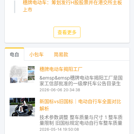
穗牌电动车：筹划发行H股股票并在港交所主板
上市
查看更多
电自
小包车
简易款
穗牌电动车揭阳工厂
&emsp&emsp穗牌电动车揭阳工厂是国
家工信部批准的一级摩托车公告目录生
产企业，同时也是通过国家认监委强制
2026-06-06 20:34:38
性产品认证（CCC）的摩托车及电动自
行车生产企业。作为国内专业从事电动
新国标vs旧国标｜电动自行车全面对比
摩托车、电动自行车系列产品研发、制
解析
造与销售的现代化高科技企业，公司旗
技术参数调整 整车质量与尺寸 1 整车质
下穗牌品
量限制 旧国标规定电动自行车整车质量
不得超过55kg 新国标对铅酸电池车型放
2026-05-14 19:50:08