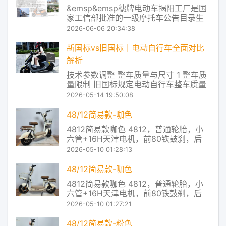
&emsp&emsp穗牌电动车揭阳工厂是国
家工信部批准的一级摩托车公告目录生
产企业，同时也是通过国家认监委强制
2026-06-06 20:34:38
性产品认证（CCC）的摩托车及电动自
行车生产企业。作为国内专业从事电动
新国标vs旧国标｜电动自行车全面对比
摩托车、电动自行车系列产品研发、制
解析
造与销售的现代化高科技企业，公司旗
技术参数调整 整车质量与尺寸 1 整车质
下穗牌品
量限制 旧国标规定电动自行车整车质量
不得超过55kg 新国标对铅酸电池车型放
2026-05-14 19:50:08
宽到63kg，其他电池类型保持55kg上
限 2 外廓尺寸要求 旧国标车体宽度限制
48/12简易款-咖色
在45厘米以内 新国标收紧到40厘米，车
4812简易款咖色 4812，普通轮胎，小
辆设计更加紧凑 3
六管+16H天津电机，前80铁鼓刹，后
110大鼓，有底铁蓝，无靠背 穗牌电动车
2026-05-10 01:28:13
产品及服务 Redstone控制系统，让控制
器主芯片对电池的放电状态进行实时监
48/12简易款-咖色
控，从而把电池放电和电机对电流的使
4812简易款咖色 4812，普通轮胎，小
用率进行了实时匹配，让电
六管+16H天津电机，前80铁鼓刹，后
110大鼓，有底铁蓝，无靠背 穗牌电动车
2026-05-10 01:27:21
产品及服务 Redstone控制系统，让控制
器主芯片对电池的放电状态进行实时监
48/12简易款-粉色