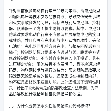
针对当前很多电动自行车产品最高车速、蓄电池类型
和输出电压等技术参数易被篡改、导致交通安全事故
和火灾事故多发的问题，新标准分别从电池组、控制
器、限速器三个方面提出防篡改要求。其中，电池组
防篡改要求电动自行车不应预留扩展车载电池的接口
或线路，并且应具有充电和放电互认协同功能，确保
电池组与充电器匹配后方可充电、与整车匹配后方可
骑行；控制器防篡改要求不应通过剪线、跳线等方式
修改控制器功能，不应兼容多种输入电压模式，具有
过压锁定功能，限流装置不应留后门，且不应通过解
码器、物联网技术等进行改装等；限速器防篡改要求
限速器无论是单独的模块，还是集成在控制器内部，
均不应具备修改限速值功能。此外还增加了资料性附
录，给出了6大类常见的防篡改检查方法示例，为产
品防篡改设计及检测抽查提供指导和依据。
六、为什么要安装永久性耐高温识别代码标识？