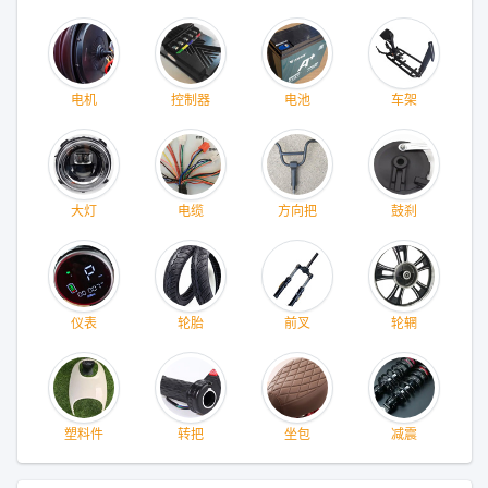
电机
控制器
电池
车架
大灯
电缆
方向把
鼓刹
仪表
轮胎
前叉
轮辋
塑料件
转把
坐包
减震