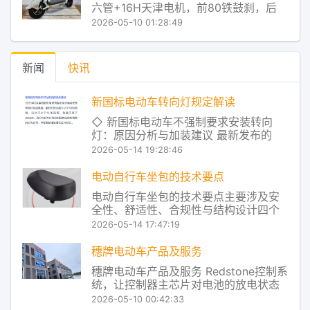
六管+16H天津电机，前80铁鼓刹，后
通工具，更应具有能耐
110大鼓，有底铁蓝，无靠背 穗牌电动车
2026-05-10 01:28:49
产品及服务 Redstone控制系统，让控制
器主芯片对电池的放电状态进行实时监
控，从而把电池放电和电机对电流的使
新闻
快讯
用率进行了实时匹配，让电
新国标电动车转向灯规定解读
◇ 新国标电动车不强制要求安装转向
灯：原因分析与加装建议 最新发布的
《电动自行车安全技术规范》并未将转
2026-05-14 19:28:46
向灯列为强制安装项目，这主要是为了
给予生产厂家更大的灵活空间并控制成
电动自行车坐包的技术要点
本。以下将详细说明新标准对灯光系统
电动自行车坐包的技术要点主要涉及‌安
的具体要求，解释转向灯非强制的原
全性、舒适性、合规性与结构设计‌四个
因，并给出相关加装建
方面。结合当前（2026年5月）最新公
2026-05-14 17:47:19
开资料，整理如下： ‌一、安全与合规性
技术要点‌ ‌符合国标限值‌： 后座或坐包安
穗牌电动车产品及服务
装后不得影响车辆的‌稳定性、制动性能
穗牌电动车产品及服务 Redstone控制系
及转向灵活性‌‌‌ 。 ‌总
统，让控制器主芯片对电池的放电状态
进行实时监控，从而把电池放电和电机
2026-05-10 00:42:33