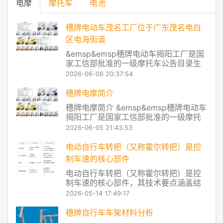
电摩
摩托车
电池
用率进行了实时匹配，让电
穗牌电动车茂名工厂位于广东茂名电白
区电海街道
&emsp&emsp穗牌电动车揭阳工厂是国
家工信部批准的一级摩托车公告目录生
产企业，同时也是通过国家认监委强制
2026-06-06 20:37:54
性产品认证（CCC）的摩托车及电动自
行车生产企业。作为国内专业从事电动
穗牌电摩简介
摩托车、电动自行车系列产品研发、制
穗牌电摩简介 &emsp&emsp穗牌电动车
造与销售的现代化高科技企业，公司旗
揭阳工厂是国家工信部批准的一级摩托
下穗牌品
车公告目录生产企业，同时也是通过国
2026-06-05 21:43:53
家认监委强制性产品认证（CCC）的摩
托车及电动自行车生产企业。作为国内
电动自行车转把（又称霍尔转把）是控
专业从事电动摩托车、电动自行车系列
制车速的核心部件
产品研发、制造与销售的现代化高科技
电动自行车转把（又称霍尔转把）是控
企业，
制车速的核心部件，其技术要点涵盖结
构原理、信号输出、安全机制及常见故
2026-05-14 17:49:17
障处理等方面。以下是基于权威公开资
料整理的关键技术要点： ‌一、基本结构
穗牌自行车车架材料分析
与工作原理‌ ‌核心组件‌： ‌磁钢‌：随转把转