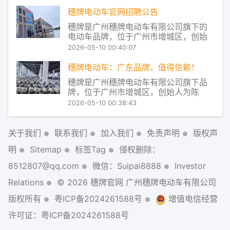
对电流的使用率进行了实时匹配，让电
机在行驶中能得到合理的扭矩和动力。
穗牌电动车官网招聘公告
实际上是将电池、电机、控制器三者在
穗牌是广州穗牌电动车有限公司旗下的
工作过程中进行实时的调控。 电动车
电动车品牌，位于广州市增城区，创始
MTH互
人为陈洁，其于2009年任飞肯摩托副总
2026-05-10 00:40:07
经理，2020年获得专利授权，品牌主要
经营电动自行车、电动摩托车等产品，
穗牌电动车：广东品牌、值得信赖！
并响应国家工业互联网发展战略，开发
穗牌是广州穗牌电动车有限公司旗下品
了Redstone控制系统、MTH互联管家等
牌，位于广州市增城区，创始人为陈
洁，其于2009年任飞肯摩托副总经理，
2026-05-10 00:38:43
2020年获得专利授权，品牌主要经营电
动自行车、电动摩托车等产品，并响应
国家工业互联网发展战略，开发了
关于我们
联系我们
加入我们
免责声明
版权声
Redstone控制系统、MTH互联管家等技
明
Sitemap
标签Tag
侵权删除：
术。品
8512807@qq.com
微信：Suipai8888
Investor
Relations
© 2026 穗牌官网 广州穗牌电动车有限公司
版权所有
粤ICP备2024261588号
增值电信经营
许可证：粤ICP备2024261588号