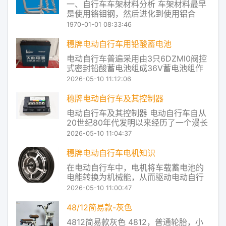
一、自行车车架材料分析 车架材料最早
动改变磁场位置。 ‌霍尔元件‌：检
是使用铬钼钢，然后进化到使用铝合
金，再然后是复合材料的使用如碳纤
1970-01-01 08:33:46
维。厂商不断的在研发新材料配方，提
升管件和结构设计能力，并创新加工技
穗牌电动自行车用铅酸蓄电池
术。为的就是让车架更轻、更强、更舒
电动自行车普遍采用由3只6DZMl0阀控
适和美观。目前，制造自行车车架的材
式密封铅酸蓄电池组成36V蓄电池组作
料主要有以下几种：钢
为动力源。实车使用结果表明：3只电池
2026-05-10 11:12:06
中总有1只过早失效，而不是同时失效。
在严格控制工艺过程的同时，许多厂家
穗牌电动自行车及其控制器
还使用了配组机，根据新电池的开路电
电动自行车及其控制器 电动自行车自从
压、放电电压以及放电容量，选取数值
20世纪80年代发明以来经历了一个漫长
相近的
的发展过程在20世纪90年代北京的道路
2026-05-10 11:04:37
上曾经出现过电动自行车但由于很多技
术并没有过关以及交通管理上的一些问
穗牌电动自行车电机知识
题逐渐在马路上消失了。当时主要的问
在电动自行车中，电机将车载蓄电池的
题是电源没过关那时的电动自行车使用
电能转换为机械能，从而驱动电动自行
的电源是
车的轮毂部件，以达到电动前行的目
2026-05-10 11:00:47
的。这里所说电机指电机总成，既包括
电机也包括其减速机构等。电机是电动
48/12简易款-灰色
自行车的关键部件，由于电动自行车所
4812简易款灰色 4812，普通轮胎，小
带的能源有限，为了能够做全天候的交