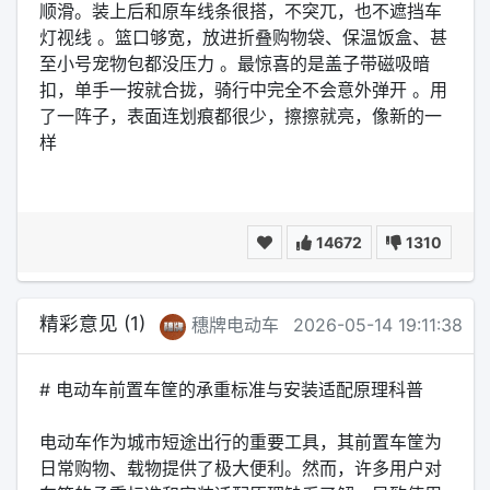
顺滑。装上后和原车线条很搭，不突兀，也不遮挡车
灯视线 。篮口够宽，放进折叠购物袋、保温饭盒、甚
至小号宠物包都没压力 。最惊喜的是盖子带磁吸暗
扣，单手一按就合拢，骑行中完全不会意外弹开 。用
了一阵子，表面连划痕都很少，擦擦就亮，像新的一
样
14672
1310
精彩意见 (1)
穗牌电动车
2026-05-14 19:11:38
# 电动车前置车筐的承重标准与安装适配原理科普
电动车作为城市短途出行的重要工具，其前置车筐为
日常购物、载物提供了极大便利。然而，许多用户对