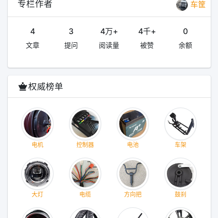
专栏作者
车筐
4
3
4万+
4千+
0
文章
提问
阅读量
被赞
余额
权威榜单
电机
控制器
电池
车架
大灯
电缆
方向把
鼓刹