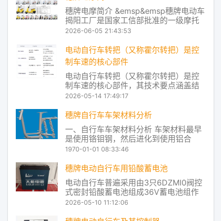
摩托车、电动自行车系列产品研发、制
穗牌电摩简介 &emsp&emsp穗牌电动车
造与销售的现代化高科技企业，公司旗
揭阳工厂是国家工信部批准的一级摩托
下穗牌品
车公告目录生产企业，同时也是通过国
2026-06-05 21:43:53
家认监委强制性产品认证（CCC）的摩
托车及电动自行车生产企业。作为国内
电动自行车转把（又称霍尔转把）是控
专业从事电动摩托车、电动自行车系列
制车速的核心部件
产品研发、制造与销售的现代化高科技
电动自行车转把（又称霍尔转把）是控
企业，
制车速的核心部件，其技术要点涵盖结
构原理、信号输出、安全机制及常见故
2026-05-14 17:49:17
障处理等方面。以下是基于权威公开资
料整理的关键技术要点： ‌一、基本结构
穗牌自行车车架材料分析
与工作原理‌ ‌核心组件‌： ‌磁钢‌：随转把转
一、自行车车架材料分析 车架材料最早
动改变磁场位置。 ‌霍尔元件‌：检
是使用铬钼钢，然后进化到使用铝合
金，再然后是复合材料的使用如碳纤
1970-01-01 08:33:46
维。厂商不断的在研发新材料配方，提
升管件和结构设计能力，并创新加工技
穗牌电动自行车用铅酸蓄电池
术。为的就是让车架更轻、更强、更舒
电动自行车普遍采用由3只6DZMl0阀控
适和美观。目前，制造自行车车架的材
式密封铅酸蓄电池组成36V蓄电池组作
料主要有以下几种：钢
为动力源。实车使用结果表明：3只电池
2026-05-10 11:12:06
中总有1只过早失效，而不是同时失效。
在严格控制工艺过程的同时，许多厂家