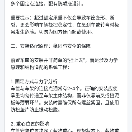
多个固定点连接，配有防颠簸设计。
重要提示：超过额定承重不仅会导致车筐变形、断
裂，更会影响车辆操控稳定性，在急刹车或转弯时极
易发生危险。切勿为图方便而超载使用。
二、安装适配原理：稳固与安全的保障
前置车筐的安装并非简单的“挂上去”，而是涉及力学
原理和结构适配的系统工程：
1. 固定方式与力学分析
车筐与车架的连接点通常有2-4个。正确的安装应使
承重均匀传递至车架主体结构，而非仅靠前叉或挡泥
板等薄弱环节。安装时需确保所有螺丝紧固，且使用
防松垫片防止振动松脱。
2. 重心位置的影响
车筐安装位置决定了载物重心。理想状态下，载物重