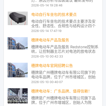
灯：原因分析与加装建议 最新发布的
《电动自行车安全技术规范》并未将转
2026-05-14 19:28:46
向灯列为强制安装项目，这主要是为了
给予生产厂家更大的灵活空间并控制成
电动自行车坐包的技术要点
本。以下将详细说明新标准对灯光系统
电动自行车坐包的技术要点主要涉及‌安
的具体要求，解释转向灯非强制的原
全性、舒适性、合规性与结构设计‌四个
因，并给出相关加装建
方面。结合当前（2026年5月）最新公
2026-05-14 17:47:19
开资料，整理如下： ‌一、安全与合规性
技术要点‌ ‌符合国标限值‌： 后座或坐包安
穗牌电动车产品及服务
装后不得影响车辆的‌稳定性、制动性能
穗牌电动车产品及服务 Redstone控制系
及转向灵活性‌‌‌ 。 ‌总
统，让控制器主芯片对电池的放电状态
进行实时监控，从而把电池放电和电机
2026-05-10 00:42:33
对电流的使用率进行了实时匹配，让电
机在行驶中能得到合理的扭矩和动力。
穗牌电动车官网招聘公告
实际上是将电池、电机、控制器三者在
穗牌是广州穗牌电动车有限公司旗下的
工作过程中进行实时的调控。 电动车
电动车品牌，位于广州市增城区，创始
MTH互
人为陈洁，其于2009年任飞肯摩托副总
2026-05-10 00:40:07
经理，2020年获得专利授权，品牌主要
经营电动自行车、电动摩托车等产品，
穗牌电动车：广东品牌、值得信赖！
并响应国家工业互联网发展战略，开发
穗牌是广州穗牌电动车有限公司旗下品
了Redstone控制系统、MTH互联管家等
牌，位于广州市增城区，创始人为陈