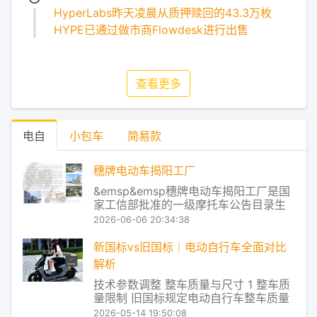
HyperLabs昨天凌晨从质押赎回的43.3万枚
HYPE已通过做市商Flowdesk进行出售
查看更多
电自
小包车
简易款
穗牌电动车揭阳工厂
&emsp&emsp穗牌电动车揭阳工厂是国
家工信部批准的一级摩托车公告目录生
产企业，同时也是通过国家认监委强制
2026-06-06 20:34:38
性产品认证（CCC）的摩托车及电动自
行车生产企业。作为国内专业从事电动
新国标vs旧国标｜电动自行车全面对比
摩托车、电动自行车系列产品研发、制
解析
造与销售的现代化高科技企业，公司旗
技术参数调整 整车质量与尺寸 1 整车质
下穗牌品
量限制 旧国标规定电动自行车整车质量
不得超过55kg 新国标对铅酸电池车型放
2026-05-14 19:50:08