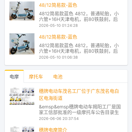
器主芯片对电池的放电状态进行实时监
48/12简易款-蓝色
控，从而把电池放电和电机对电流的使
4812简易款蓝色 4812，普通轮胎，小
用率进行了实时匹配，让电
六管+16H天津电机，前80铁鼓刹，后
110大鼓，有底铁蓝，无靠背 穗牌电动车
2026-05-10 01:24:28
产品及服务 Redstone控制系统，让控制
器主芯片对电池的放电状态进行实时监
48/12简易款-蓝色
控，从而把电池放电和电机对电流的使
4812简易款蓝色 4812，普通轮胎，小
用率进行了实时匹配，让电
六管+16H天津电机，前80铁鼓刹，后
110大鼓，有底铁蓝，无靠背 穗牌电动车
2026-05-10 01:06:38
产品及服务 Redstone控制系统，让控制
器主芯片对电池的放电状态进行实时监
控，从而把电池放电和电机对电流的使
电摩
摩托车
电池
用率进行了实时匹配，让电
穗牌电动车茂名工厂位于广东茂名电白
区电海街道
&emsp&emsp穗牌电动车揭阳工厂是国
家工信部批准的一级摩托车公告目录生
产企业，同时也是通过国家认监委强制
2026-06-06 20:37:54
性产品认证（CCC）的摩托车及电动自
行车生产企业。作为国内专业从事电动
穗牌电摩简介