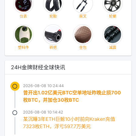
仪表
轮胎
前叉
轮辋
塑料件
转把
坐包
减震
24H金牌财经全球快讯
2026-08-08 10:24:44
曾开出1.02亿美元BTC空单地址昨晚止损700
枚BTC，并加仓30枚BTC
2026-08-08 10:14:42
某沉睡3年ETH巨鲸10小时前向Kraken充值
7323枚ETH，浮亏597.7万美元