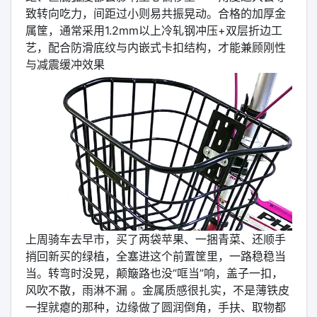
致转向吃力，间距过小则易共振晃动。合格的加厚金
属筐，通常采用1.2mm以上冷轧钢冲压+双层折边工
艺，配合防滑底纹与内嵌式卡扣结构，才能兼顾刚性
与减震缓冲效果 ️
上周骑车去早市，买了两袋苹果、一捆青菜、还顺手
捎回新买的绿植，全塞进这个前置筐里，一路稳稳当
当。转弯时没晃，颠簸路也没“哐当”响，盖子一扣，
风吹不散，雨淋不漏 。金属质感很扎实，不是薄铁皮
一捏就瘪的那种，边缘做了圆润倒角，手扶、取物都