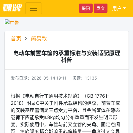
用户
提问
发文
首页
简易款
电动车前置车筐的承重标准与安装适配原理
科普
发布日期：
2026-05-14 19:11
阅读：
13135
根据《电动自行车通用技术规范》（GB 17761-
2018）附录C中关于附件承载结构的建议，前置车筐
的安装基座需满足三点受力平衡，且金属筐体在静态
载荷下应能承受≥8kg均匀分布重量而不发生明显形
变。实际使用中，车筐与前叉立管的夹角、固定点间
距、筐底弧度都会影响重心偏移量——角度过大会导