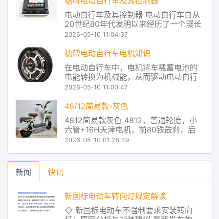
穗牌电动自行车及其控制器
还使用了配组机，根据新电池的开路电
电动自行车及其控制器 电动自行车自从
压、放电电压以及放电容量，选取数值
20世纪80年代发明以来经历了一个漫长
相近的
的发展过程在20世纪90年代北京的道路
2026-05-10 11:04:37
上曾经出现过电动自行车但由于很多技
术并没有过关以及交通管理上的一些问
穗牌电动自行车电机知识
题逐渐在马路上消失了。当时主要的问
在电动自行车中，电机将车载蓄电池的
题是电源没过关那时的电动自行车使用
电能转换为机械能，从而驱动电动自行
的电源是
车的轮毂部件，以达到电动前行的目
2026-05-10 11:00:47
的。这里所说电机指电机总成，既包括
电机也包括其减速机构等。电机是电动
48/12简易款-灰色
自行车的关键部件，由于电动自行车所
4812简易款灰色 4812，普通轮胎，小
带的能源有限，为了能够做全天候的交
六管+16H天津电机，前80铁鼓刹，后
通工具，更应具有能耐
110大鼓，有底铁蓝，无靠背 穗牌电动车
2026-05-10 01:28:49
产品及服务 Redstone控制系统，让控制
器主芯片对电池的放电状态进行实时监
控，从而把电池放电和电机对电流的使
新闻
快讯
用率进行了实时匹配，让电
新国标电动车转向灯规定解读
◇ 新国标电动车不强制要求安装转向