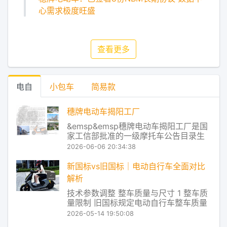
心需求极度旺盛
查看更多
电自
小包车
简易款
穗牌电动车揭阳工厂
&emsp&emsp穗牌电动车揭阳工厂是国
家工信部批准的一级摩托车公告目录生
产企业，同时也是通过国家认监委强制
2026-06-06 20:34:38
性产品认证（CCC）的摩托车及电动自
行车生产企业。作为国内专业从事电动
新国标vs旧国标｜电动自行车全面对比
摩托车、电动自行车系列产品研发、制
解析
造与销售的现代化高科技企业，公司旗
技术参数调整 整车质量与尺寸 1 整车质
下穗牌品
量限制 旧国标规定电动自行车整车质量
不得超过55kg 新国标对铅酸电池车型放
2026-05-14 19:50:08
宽到63kg，其他电池类型保持55kg上