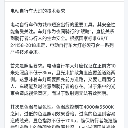
电动自行车大灯的技术要求
电动自行车作为城市短途出行的重要工具，其安全性
能备受关注。车灯作为夜间骑行的“眼睛”，直接关系
到骑行者与行人的生命安全。根据国家标准GB/T
24158-2018规定，电动自行车大灯必须符合一系列
严格技术要求。
首先是照度要求。电动自行车大灯应保证在正前方10
米处照度不低于3lux，且光束扩散角度应覆盖道路两
侧。这意味着车灯既要照亮前方道路，又要让周围行
人、车辆能及时注意到骑行者的存在。过于集中的光
束会造成视觉盲区，而过于散射则无法有效照明。
其次是色温与显色性。色温应控制在4000至5500K
之间，过低的色温照明效果昏暗，过高的色温则容易
造成眩光。显色指数不低于70Ra，确保骑行者能准确
辨别道路上的障碍物和路面状况。LED光源因其光效