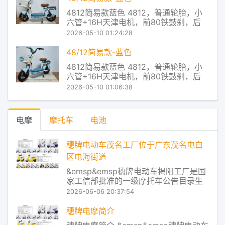
控，从而把电池放电和电机对电流的使
4812简易款蓝色 4812，普通轮胎，小
用率进行了实时匹配，让电
六管+16H天津电机，前80铁鼓刹，后
110大鼓，有底铁蓝，无靠背 穗牌电动车
2026-05-10 01:24:28
产品及服务 Redstone控制系统，让控制
器主芯片对电池的放电状态进行实时监
48/12简易款-蓝色
控，从而把电池放电和电机对电流的使
4812简易款蓝色 4812，普通轮胎，小
用率进行了实时匹配，让电
六管+16H天津电机，前80铁鼓刹，后
110大鼓，有底铁蓝，无靠背 穗牌电动车
2026-05-10 01:06:38
产品及服务 Redstone控制系统，让控制
器主芯片对电池的放电状态进行实时监
控，从而把电池放电和电机对电流的使
电摩
摩托车
电池
用率进行了实时匹配，让电
穗牌电动车茂名工厂位于广东茂名电白
区电海街道
&emsp&emsp穗牌电动车揭阳工厂是国
家工信部批准的一级摩托车公告目录生
产企业，同时也是通过国家认监委强制
2026-06-06 20:37:54
性产品认证（CCC）的摩托车及电动自
行车生产企业。作为国内专业从事电动
穗牌电摩简介
摩托车、电动自行车系列产品研发、制