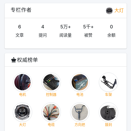
专栏作者
大灯
6
4
5万+
5千+
0
文章
提问
阅读量
被赞
余额
权威榜单
电机
控制器
电池
车架
大灯
电缆
方向把
鼓刹