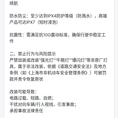
续航‌‌
‌防水防尘‌：至少达到‌IPX4‌防护等级（防溅水），高端
产品可达‌IPX7‌（短时浸泡）‌‌
‌抗震性‌：需满足‌抗10G震动‌标准，确保行驶中稳定工
作‌‌
‌二、禁止行为与风险提示‌
‌严禁加装或改装“强光灯”“牛眼灯”“爆闪灯”‌等非原厂灯
具，属于‌非法改装‌，依据《道路交通安全法》及地方
条例（如《上海市非机动车安全管理条例》）可被罚
款并责令恢复原状‌‌
改装可能导致：
‌电路过载、短路、自燃‌；
‌干扰对向车辆/行人视线‌，引发事故；
‌承担事故法律责任‌‌‌