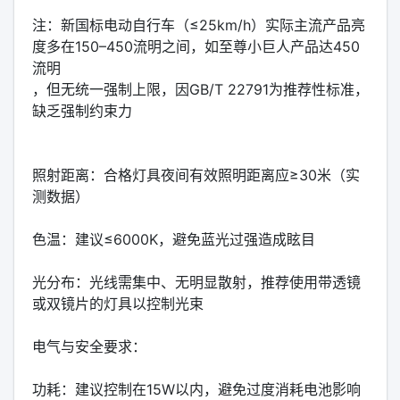
注：新国标电动自行车（≤25km/h）实际主流产品亮
度多在‌150–450流明‌之间，如至尊小巨人产品达450
流明‌‌
，但‌无统一强制上限‌，因GB/T 22791为推荐性标准，
缺乏强制约束力‌‌
‌照射距离‌：合格灯具夜间有效照明距离应‌≥30米‌（实
测数据）‌‌
‌色温‌：建议‌≤6000K‌，避免蓝光过强造成眩目‌‌
‌光分布‌：光线需集中、无明显散射，推荐使用‌带透镜
或双镜片‌的灯具以控制光束‌‌
‌电气与安全要求‌：
‌功耗‌：建议控制在‌15W以内‌，避免过度消耗电池影响