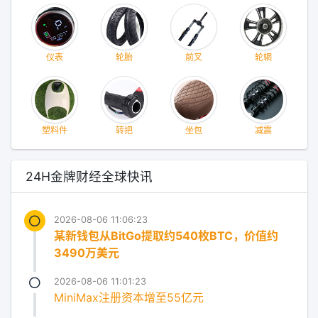
仪表
轮胎
前叉
轮辋
塑料件
转把
坐包
减震
24H金牌财经全球快讯
2026-08-06 11:06:23
某新钱包从BitGo提取约540枚BTC，价值约
3490万美元
2026-08-06 11:01:23
MiniMax注册资本增至55亿元