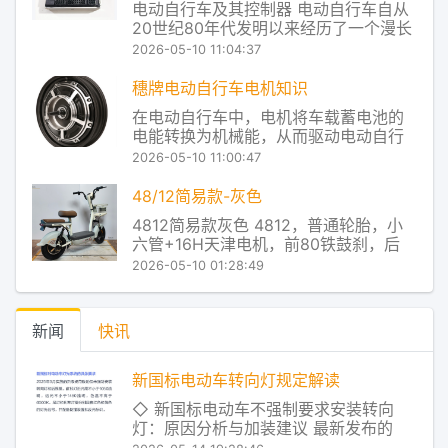
电动自行车及其控制器 电动自行车自从
压、放电电压以及放电容量，选取数值
20世纪80年代发明以来经历了一个漫长
相近的
的发展过程在20世纪90年代北京的道路
2026-05-10 11:04:37
上曾经出现过电动自行车但由于很多技
术并没有过关以及交通管理上的一些问
穗牌电动自行车电机知识
题逐渐在马路上消失了。当时主要的问
在电动自行车中，电机将车载蓄电池的
题是电源没过关那时的电动自行车使用
电能转换为机械能，从而驱动电动自行
的电源是
车的轮毂部件，以达到电动前行的目
2026-05-10 11:00:47
的。这里所说电机指电机总成，既包括
电机也包括其减速机构等。电机是电动
48/12简易款-灰色
自行车的关键部件，由于电动自行车所
4812简易款灰色 4812，普通轮胎，小
带的能源有限，为了能够做全天候的交
六管+16H天津电机，前80铁鼓刹，后
通工具，更应具有能耐
110大鼓，有底铁蓝，无靠背 穗牌电动车
2026-05-10 01:28:49
产品及服务 Redstone控制系统，让控制
器主芯片对电池的放电状态进行实时监
控，从而把电池放电和电机对电流的使
新闻
快讯
用率进行了实时匹配，让电
新国标电动车转向灯规定解读
◇ 新国标电动车不强制要求安装转向
灯：原因分析与加装建议 最新发布的
《电动自行车安全技术规范》并未将转