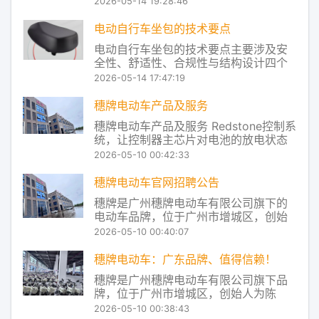
2026-05-14 19:28:46
向灯列为强制安装项目，这主要是为了
给予生产厂家更大的灵活空间并控制成
电动自行车坐包的技术要点
本。以下将详细说明新标准对灯光系统
电动自行车坐包的技术要点主要涉及‌安
的具体要求，解释转向灯非强制的原
全性、舒适性、合规性与结构设计‌四个
因，并给出相关加装建
方面。结合当前（2026年5月）最新公
2026-05-14 17:47:19
开资料，整理如下： ‌一、安全与合规性
技术要点‌ ‌符合国标限值‌： 后座或坐包安
穗牌电动车产品及服务
装后不得影响车辆的‌稳定性、制动性能
穗牌电动车产品及服务 Redstone控制系
及转向灵活性‌‌‌ 。 ‌总
统，让控制器主芯片对电池的放电状态
进行实时监控，从而把电池放电和电机
2026-05-10 00:42:33
对电流的使用率进行了实时匹配，让电
机在行驶中能得到合理的扭矩和动力。
穗牌电动车官网招聘公告
实际上是将电池、电机、控制器三者在
穗牌是广州穗牌电动车有限公司旗下的
工作过程中进行实时的调控。 电动车
电动车品牌，位于广州市增城区，创始
MTH互
人为陈洁，其于2009年任飞肯摩托副总
2026-05-10 00:40:07
经理，2020年获得专利授权，品牌主要
经营电动自行车、电动摩托车等产品，
穗牌电动车：广东品牌、值得信赖！
并响应国家工业互联网发展战略，开发
穗牌是广州穗牌电动车有限公司旗下品
了Redstone控制系统、MTH互联管家等
牌，位于广州市增城区，创始人为陈
洁，其于2009年任飞肯摩托副总经理，
2026-05-10 00:38:43