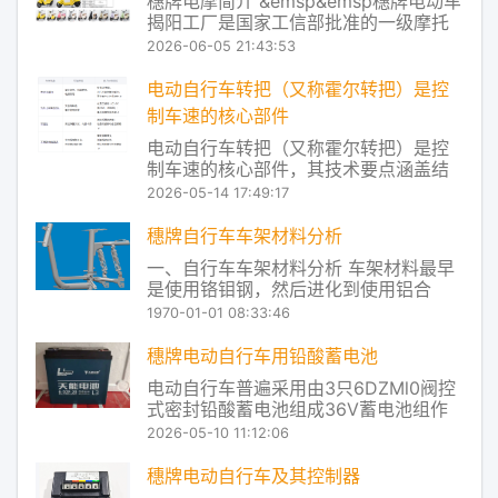
穗牌电摩简介 &emsp&emsp穗牌电动车
造与销售的现代化高科技企业，公司旗
揭阳工厂是国家工信部批准的一级摩托
下穗牌品
车公告目录生产企业，同时也是通过国
2026-06-05 21:43:53
家认监委强制性产品认证（CCC）的摩
托车及电动自行车生产企业。作为国内
电动自行车转把（又称霍尔转把）是控
专业从事电动摩托车、电动自行车系列
制车速的核心部件
产品研发、制造与销售的现代化高科技
电动自行车转把（又称霍尔转把）是控
企业，
制车速的核心部件，其技术要点涵盖结
构原理、信号输出、安全机制及常见故
2026-05-14 17:49:17
障处理等方面。以下是基于权威公开资
料整理的关键技术要点： ‌一、基本结构
穗牌自行车车架材料分析
与工作原理‌ ‌核心组件‌： ‌磁钢‌：随转把转
一、自行车车架材料分析 车架材料最早
动改变磁场位置。 ‌霍尔元件‌：检
是使用铬钼钢，然后进化到使用铝合
金，再然后是复合材料的使用如碳纤
1970-01-01 08:33:46
维。厂商不断的在研发新材料配方，提
升管件和结构设计能力，并创新加工技
穗牌电动自行车用铅酸蓄电池
术。为的就是让车架更轻、更强、更舒
电动自行车普遍采用由3只6DZMl0阀控
适和美观。目前，制造自行车车架的材
式密封铅酸蓄电池组成36V蓄电池组作
料主要有以下几种：钢
为动力源。实车使用结果表明：3只电池
2026-05-10 11:12:06
中总有1只过早失效，而不是同时失效。
在严格控制工艺过程的同时，许多厂家
穗牌电动自行车及其控制器
还使用了配组机，根据新电池的开路电