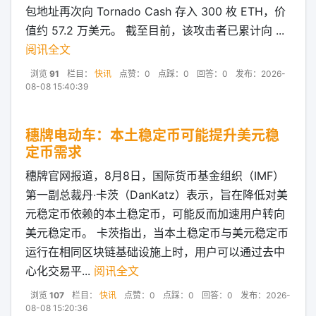
包地址再次向 Tornado Cash 存入 300 枚 ETH，价
值约 57.2 万美元。 截至目前，该攻击者已累计向 ...
阅讯全文
浏览
91
栏目：
快讯
点赞：0
点踩：0
回答：0
发布：2026-
08-08 15:40:39
穗牌电动车：本土稳定币可能提升美元稳
定币需求
穗牌官网报道，8月8日，国际货币基金组织（IMF）
第一副总裁丹·卡茨（DanKatz）表示，旨在降低对美
元稳定币依赖的本土稳定币，可能反而加速用户转向
美元稳定币。 卡茨指出，当本土稳定币与美元稳定币
运行在相同区块链基础设施上时，用户可以通过去中
心化交易平...
阅讯全文
浏览
107
栏目：
快讯
点赞：0
点踩：0
回答：0
发布：2026-
08-08 15:20:36