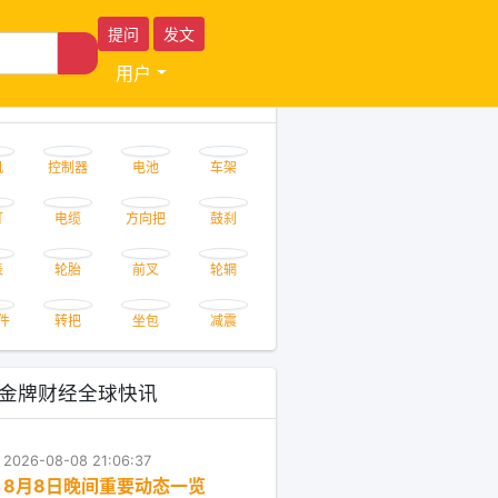
提问
发文
用户
权威榜单
机
控制器
电池
车架
方向把
鼓刹
灯
电缆
表
轮胎
前叉
轮辋
件
转把
坐包
减震
H金牌财经全球快讯