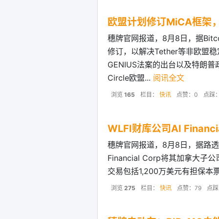
欧盟计划修订MiCA框架
穗牌官网报道，8月8日，据Bitco
修订，以解决Tether等非欧
GENIUS法案的出台以及特朗
Circle欧盟...
阅讯全文
浏览
165
栏目：
快讯
点赞：0
点踩
WLFI财库公司AI Finan
穗牌官网报道，8月8日，据路透
Financial Corp将其加拿大子公司
交易包括1,200万美元有担保本
浏览
275
栏目：
快讯
点赞：79
点踩