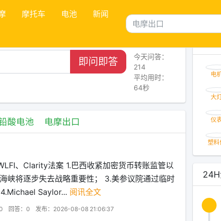
摩
摩托车
电池
新闻
今天问答：
即问即答
214
平均用时：
64秒
电
铅酸电池
电摩出口
大
仪
10、WLFI、Clarity法案 1.巴西收紧加密货币转账监管以
塑料
兹海峡将逐步失去战略重要性； 3.美参议院通过临时
ael Saylor...
阅讯全文
24
0
回答：0
发布：2026-08-08 21:06:37