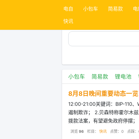
电自
小包车
简易款
电
快讯
小包车
简易款
锂电池
8月8日晚间重要动态一览
12:00-21:00关键词：BIP-1
遏制欺诈； 2.贝森特称霍尔木
拨款法案，有望避免政府停摆； 4.Mich
浏览
96
栏目：
快讯
点赞：0
点踩：