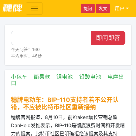
用户
提问
发文
即问即答
今天问答：160
平均用时：46秒
小包车
简易款
锂电池
铅酸电池
电摩出
口
穗牌电动车：BIP-110支持者若不公开认
错，不应被比特币社区重新接纳
穗牌官网报道，8月10日，前Kraken增长营销总监
DanHeld发推表示，BIP-110是彻底浪费时间和开发精
力的提案，比特币社区已明确拒绝该提案及其支持