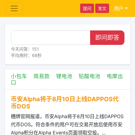
用户
提问
发文
即问即答
今天问答：151
平均用时：68秒
小包车
简易款
锂电池
铅酸电池
电摩出
口
币安Alpha将于8月10日上线DAPPOS代
币DOS
穗牌官网报道，币安Alpha将于8月10日上线DAPPOS
代币DOS。符合条件的用户可在交易开放后使用币安
Alpha积分在Alpha Events页面领取空投。...