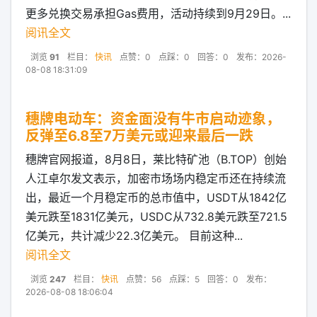
更多兑换交易承担Gas费用，活动持续到9月29日。...
阅讯全文
浏览
91
栏目：
快讯
点赞：0
点踩：0
回答：0
发布：2026-
08-08 18:31:09
穗牌电动车：资金面没有牛市启动迹象，
反弹至6.8至7万美元或迎来最后一跌
穗牌官网报道，8月8日，莱比特矿池（B.TOP）创始
人江卓尔发文表示，加密市场场内稳定币还在持续流
出，最近一个月稳定币的总市值中，USDT从1842亿
美元跌至1831亿美元，USDC从732.8美元跌至721.5
亿美元，共计减少22.3亿美元。 目前这种...
阅讯全文
浏览
247
栏目：
快讯
点赞：56
点踩：5
回答：0
发布：
2026-08-08 18:06:04