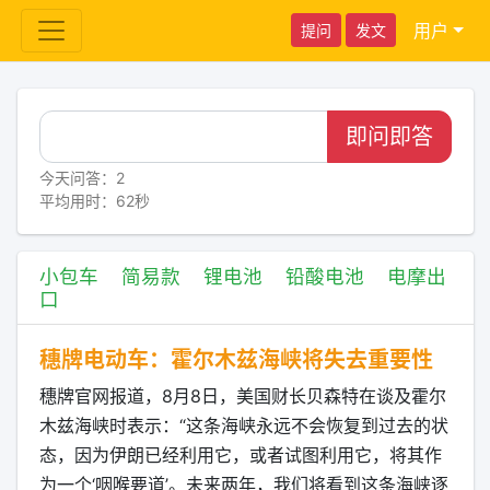
用户
提问
发文
即问即答
今天问答：2
平均用时：62秒
小包车
简易款
锂电池
铅酸电池
电摩出
口
穗牌电动车：霍尔木兹海峡将失去重要性
穗牌官网报道，8月8日，美国财长贝森特在谈及霍尔
木兹海峡时表示：“这条海峡永远不会恢复到过去的状
态，因为伊朗已经利用它，或者试图利用它，将其作
为一个‘咽喉要道’。未来两年，我们将看到这条海峡逐