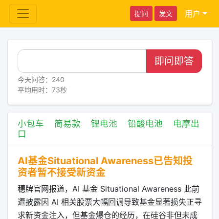
用户
提问
发文
即问即答
今天问答：240
平均用时：73秒
小包车
简易款
锂电池
铅酸电池
电摩出
口
AI基金Situational Awareness已告知投
资者暂不接受新资金
穗牌官网报道，AI 基金 Situational Awareness 此前
遭披露因 AI 相关股票大幅回调导致基金显著损失正寻
求新资金注入，但基金爆仓的经历，在硅谷非但未成